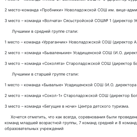
2 место–команда «Пробники» Новоладожской СОШ им. вице-адмира
3 место – команда «Волчата» Сясьстройской СОШ№ 1 (директор Ум
Лучшими в средней группе стали:
1 место – команда «Урраганчик» Новоладожской СОШ (директор Ал
2 место – команда «Бываленькие» Усадищенской СОШ (И.О. директо
3 место – команда «Соколята» Староладожской СОШ (директор Бо
Лучшими в старшей группе стали:
1 место – команда «Бывалые» Усадищенской СОШ (И.О. директора –
2 место – команда «Сокол-1» Староладожской СОШ (директор Бог
3 место – команда «Бегущие в ночи» Центра детского туризма.
Хочется отметить, что как всегда, соревнования были проведен
команд младшей возрастной группы, 7 команд средней и 8 команд 
образовательных учреждений