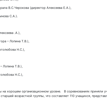
ла В.С.Черокова (директор Алексеева Е.А.),
нова С.А.).
ексеева .А.),
ра – Лопина Т.В.),
голюбова Н.С.),
 Лопина Т.В.),
олюбова Н.С.),
ы на хорошем организационном уровне. В соревнованиях приняли уч
старшей возрастной группы, что составляет 110 учащихся, представ