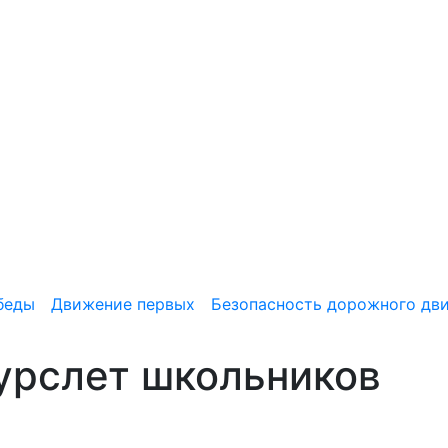
беды
Движение первых
Безопасность дорожного дв
урслет школьников