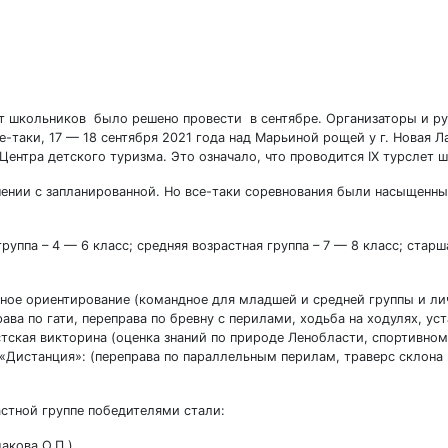
ет школьников было решено провести в сентябре. Организаторы и р
е-таки, 17 — 18 сентября 2021 года над Марьиной рощей у г. Новая 
ентра детского туризма. Это означало, что проводится IX турслет 
ении с запланированной. Но все-таки соревнования были насыщенн
ппа – 4 — 6 класс; средняя возрастная группа – 7 — 8 класс; старш
ное ориентирование (командное для младшей и средней группы и л
ва по гати, переправа по бревну с перилами, ходьба на ходулях, ус
истская викторина (оценка знаний по природе Ленобласти, спортивном
 «Дистанция»: (переправа по параллельным перилам, траверс склона
стной группе победителями стали:
кова О.П.),