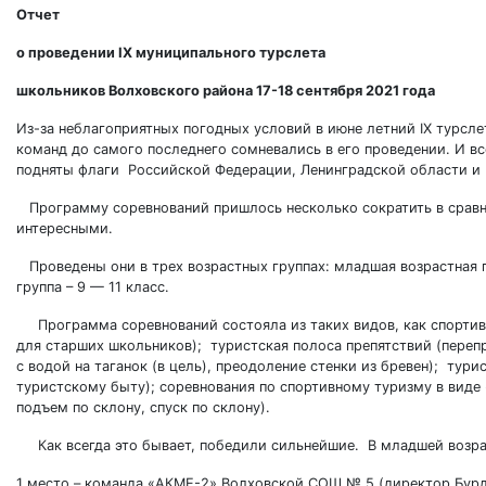
Отчет
о проведении
IX
муниципального турслета
школьников Волховского района
17-18 сентября 2021 года
Из-за неблагоприятных погодных условий в июне летний IX турсл
команд до самого последнего сомневались в его проведении. И вс
подняты флаги Российской Федерации, Ленинградской области и Ц
Программу соревнований пришлось несколько сократить в сравн
интересными.
Проведены они в трех возрастных группах: младшая возрастная гру
группа – 9 — 11 класс.
Программа соревнований состояла из таких видов, как спортив
для старших школьников); туристская полоса препятствий (перепра
с водой на таганок (в цель), преодоление стенки из бревен); тур
туристскому быту); соревнования по спортивному туризму в виде
подъем по склону, спуск по склону).
Как всегда это бывает, победили сильнейшие. В младшей возра
1 место – команда «АКМЕ-2» Волховской СОШ № 5 (директор Бурда