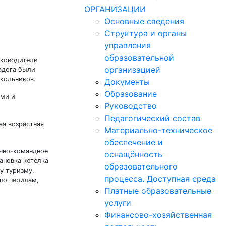
ОРГАНИЗАЦИИ
Основные сведения
Структура и органы
управления
образовательной
уководители
организацией
Ладога были
школьников.
Документы
Образование
ыми и
Руководство
Педагогический состав
ая возрастная
Материально-техническое
обеспечение и
ично-командное
оснащённость
тановка котелка
образовательного
у туризму,
процесса. Доступная среда
 по перилам,
Платные образовательные
услуги
Финансово-хозяйственная