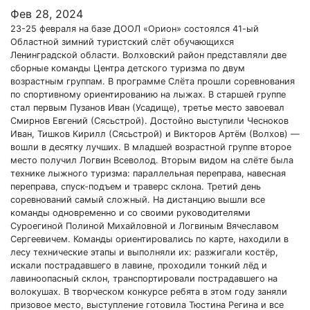
Фев 28, 2024
23-25 февраля на базе ДООЛ «Орион» состоялся 41-ый
Областной зимний туристский слёт обучающихся
Ленинградской области. Волховский район представляли две
сборные команды Центра детского туризма по двум
возрастным группам. В программе Слёта прошли соревнования
по спортивному ориентированию на лыжах. В старшей группе
стал первым Пузанов Иван (Усадище), третье место завоевал
Смирнов Евгений (Сясьстрой). Достойно выступили Чесноков
Иван, Тишков Кирилл (Сясьстрой) и Викторов Артём (Волхов) —
вошли в десятку лучших. В младшей возрастной группе второе
место получил Логвин Всеволод. Вторым видом на слёте была
технике лыжного туризма: параллельная переправа, навесная
переправа, спуск-подъем и траверс склона. Третий день
соревнований самый сложный. На дистанцию вышли все
команды одновременно и со своими руководителями
Суроегиной Полиной Михайловной и Логвиным Вячеславом
Сергеевичем. Команды ориентировались по карте, находили в
лесу технические этапы и выполняли их: разжигали костёр,
искали пострадавшего в лавине, проходили тонкий лёд и
лавиноопасный склон, транспортировали пострадавшего на
волокушах. В творческом конкурсе ребята в этом году заняли
призовое место, выступление готовила Тюстина Регина и все