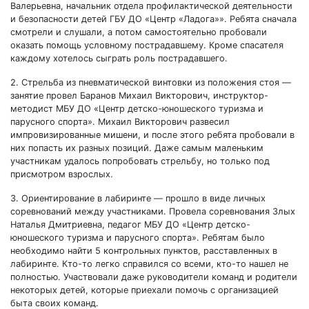
Валерьевна, начальник отдела профилактической деятельности
и безопасности детей ГБУ ДО «Центр «Ладога»». Ребята сначала
смотрели и слушали, а потом самостоятельно пробовали
оказать помощь условному пострадавшему. Кроме спасателя
каждому хотелось сыграть роль пострадавшего.
2. Стрельба из пневматической винтовки из положения стоя —
занятие провел Баранов Михаил Викторович, инструктор-
методист МБУ ДО «Центр детско-юношеского туризма и
парусного спорта». Михаил Викторович развесил
импровизированные мишени, и после этого ребята пробовали в
них попасть их разных позиций. Даже самым маленьким
участникам удалось попробовать стрельбу, но только под
присмотром взрослых.
3. Ориентирование в лабиринте — прошло в виде личных
соревнований между участниками. Провела соревнования Злых
Наталья Дмитриевна, педагог МБУ ДО «Центр детско-
юношеского туризма и парусного спорта». Ребятам было
необходимо найти 5 контрольных пунктов, расставленных в
лабиринте. Кто-то легко справился со всеми, кто-то нашел не
полностью. Участвовали даже руководители команд и родители
некоторых детей, которые приехали помочь с организацией
быта своих команд.