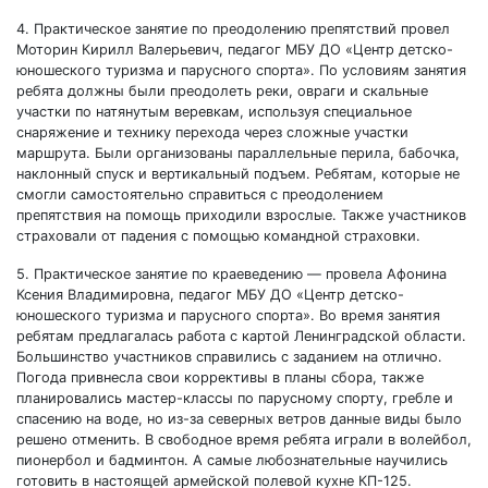
4. Практическое занятие по преодолению препятствий провел
Моторин Кирилл Валерьевич, педагог МБУ ДО «Центр детско-
юношеского туризма и парусного спорта». По условиям занятия
ребята должны были преодолеть реки, овраги и скальные
участки по натянутым веревкам, используя специальное
снаряжение и технику перехода через сложные участки
маршрута. Были организованы параллельные перила, бабочка,
наклонный спуск и вертикальный подъем. Ребятам, которые не
смогли самостоятельно справиться с преодолением
препятствия на помощь приходили взрослые. Также участников
страховали от падения с помощью командной страховки.
5. Практическое занятие по краеведению — провела Афонина
Ксения Владимировна, педагог МБУ ДО «Центр детско-
юношеского туризма и парусного спорта». Во время занятия
ребятам предлагалась работа с картой Ленинградской области.
Большинство участников справились с заданием на отлично.
Погода привнесла свои коррективы в планы сбора, также
планировались мастер-классы по парусному спорту, гребле и
спасению на воде, но из-за северных ветров данные виды было
решено отменить. В свободное время ребята играли в волейбол,
пионербол и бадминтон. А самые любознательные научились
готовить в настоящей армейской полевой кухне КП-125.