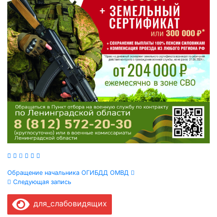
Навигация
Обращение начальника ОГИБДД ОМВД
Следующая запись
по
для_слабовидящих
записям