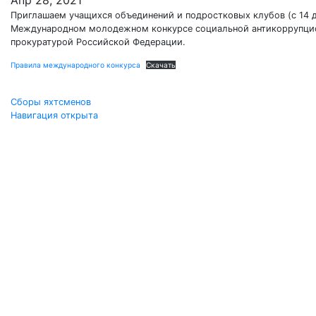
Апр 28, 2021
Приглашаем учащихся объединений и подростковых клубов (с 14 до
Международном молодежном конкурсе социальной антикоррупцион
прокуратурой Российской Федерации.
Правила международного конкурса
Скачать
Навигация
Сборы яхтсменов
Навигация открыта
по
записям