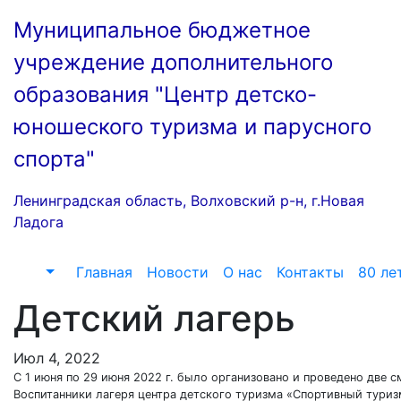
Перейти
Муниципальное бюджетное
к
содержимому
учреждение дополнительного
образования "Центр детско-
юношеского туризма и парусного
спорта"
Ленинградская область, Волховский р-н, г.Новая
Ладога
Главная
Новости
О нас
Контакты
80 ле
Детский лагерь
Июл 4, 2022
С 1 июня по 29 июня 2022 г. было организовано и проведено две с
Воспитанники лагеря центра детского туризма «Спортивный тури