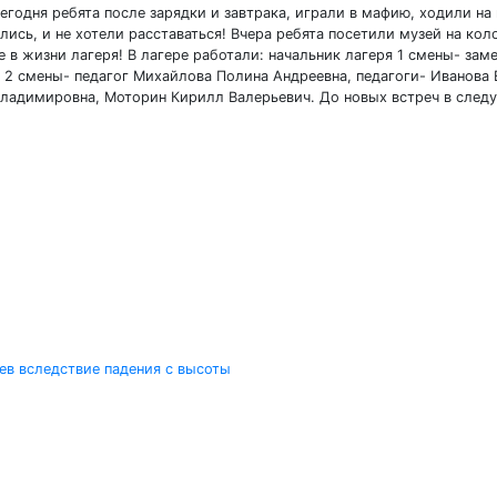
егодня ребята после зарядки и завтрака, играли в мафию, ходили на
сь, и не хотели расставаться! Вчера ребята посетили музей на коло
в жизни лагеря! В лагере работали: начальник лагеря 1 смены- зам
 2 смены- педагог Михайлова Полина Андреевна, педагоги- Иванова 
ладимировна, Моторин Кирилл Валерьевич. До новых встреч в следу
ев вследствие падения с высоты