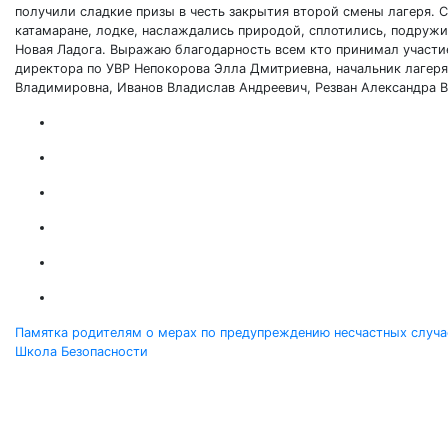
получили сладкие призы в честь закрытия второй смены лагеря. С
катамаране, лодке, наслаждались природой, сплотились, подружили
Новая Ладога. Выражаю благодарность всем кто принимал участие 
директора по УВР Непокорова Элла Дмитриевна, начальник лагеря
Владимировна, Иванов Владислав Андреевич, Резван Александра В
Навигация
Памятка родителям о мерах по предупреждению несчастных случа
Школа Безопасности
по
записям